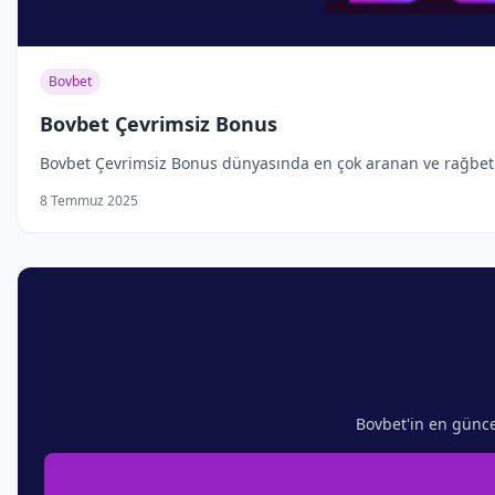
Bovbet
Bovbet Çevrimsiz Bonus
Bovbet Çevrimsiz Bonus dünyasında en çok aranan ve rağbet 
8 Temmuz 2025
Bovbet'in en günce