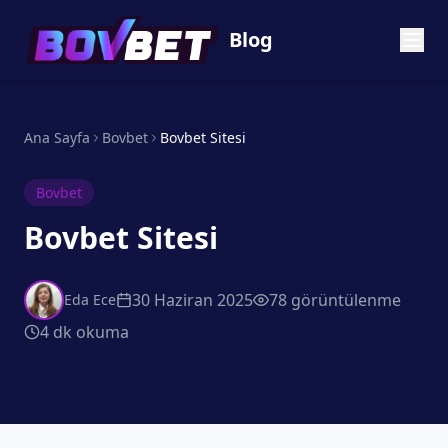
Blog
Ana Sayfa
Bovbet
Bovbet Sitesi
Bovbet
Bovbet Sitesi
30 Haziran 2025
78 görüntülenme
Eda Ece
4 dk okuma