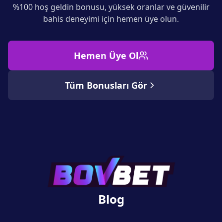
%100 hoş geldin bonusu, yüksek oranlar ve güvenilir
bahis deneyimi için hemen üye olun.
Hemen Üye Ol
Tüm Bonusları Gör
Blog