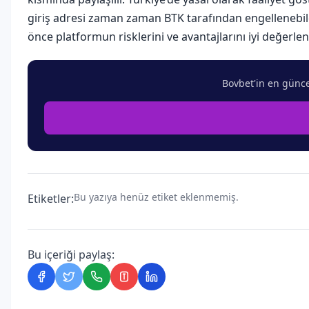
giriş adresi zaman zaman BTK tarafından engellenebilec
önce platformun risklerini ve avantajlarını iyi değerlen
Bovbet'in en günce
Bu yazıya henüz etiket eklenmemiş.
Etiketler:
Bu içeriği paylaş: