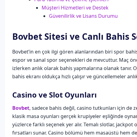
Müşteri Hizmetleri ve Destek
Güvenilirlik ve Lisans Durumu
Bovbet Sitesi ve Canlı Bahis 
Bovbet’in en çok ilgi gören alanlarından biri spor bahis
espor ve sanal spor seçenekleri de mevcuttur. Maç önce
izlerken anlık olarak bahis yapmalarına olanak tanır. Or
bahis ekranı oldukça hızlı çalışır ve güncellemeler anlık 
Casino ve Slot Oyunları
Bovbet
, sadece bahis değil, casino tutkunları için de 
klasik masa oyunları gerçek krupiyeler eşliğinde oynan
yüzlerce farklı seçenek yer alır. Temalı slotlar, jackpo
fırsatları sunar. Casino bölümü hem masaüstü hem de mo