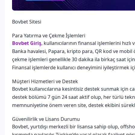
Bovbet Sitesi
Para Yatırma ve Çekme İşlemleri
Bovbet Giriş
, kullanıcılarının finansal işlemlerini hızl
Banka havalesi, Papara, kripto para, QR kod ve mobil ö
çekme işlemleri genellikle 30 dakika ila birkaç saat i
Finansal işlemlerde kullanıcı deneyimini iyileştirmek içi
Müşteri Hizmetleri ve Destek
Bovbet kullanıcılarına kesintisiz destek sunmak için can
destek bölümü 7 gün 24 saat aktif olup, her türlü tekn
memnuniyetine önem veren site, destek ekibini sürekli
Güvenilirlik ve Lisans Durumu
Bovbet, yurtdışı merkezli bir lisansa sahip olup, offshore
kısmında paylaşılır. Türkiye’de yasal olarak faaliyet gös