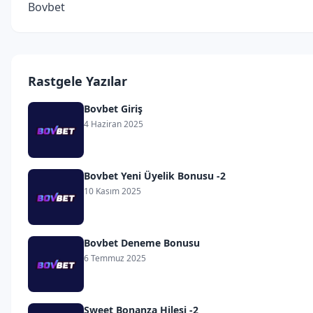
Bovbet
Rastgele Yazılar
Bovbet Giriş
4 Haziran 2025
Bovbet Yeni Üyelik Bonusu -2
10 Kasım 2025
Bovbet Deneme Bonusu
6 Temmuz 2025
Sweet Bonanza Hilesi -2