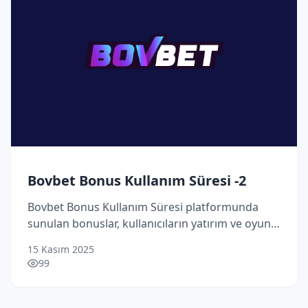
Bovbet Bonus Kullanım Süresi -2
Bovbet Bonus Kullanım Süresi platformunda
sunulan bonuslar, kullanıcıların yatırım ve oyun
deneyimlerini artırmak için tasarlanmıştır. Bonus
15 Kasım 2025
kullanım süresi, bu bonusların geçerli olduğu
99
süreyi ifade eder...