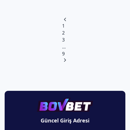
1
2
3
…
9
Güncel Giriş Adresi