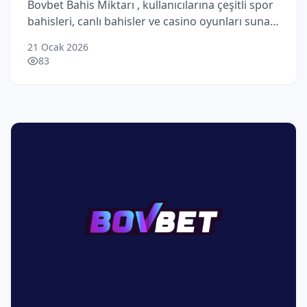
Bovbet Bahis Miktarı , kullanıcılarına çeşitli spor
bahisleri, canlı bahisler ve casino oyunları sunan
bir çevrim içi platformdur. Bahis miktarı, hem
21 Ocak 2026
kullanıcı deneyimi hem de...
83