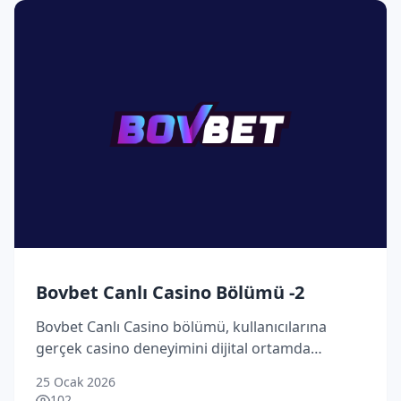
Bovbet Canlı Casino Bölümü -2
Bovbet Canlı Casino bölümü, kullanıcılarına
gerçek casino deneyimini dijital ortamda
yaşama imkânı sunar. Bu bölümde oyunlar,
25 Ocak 2026
gerçek krupiyeler tarafından yönetilir ve yüksek
102