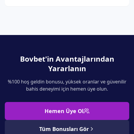
Bovbet'in Avantajlarından
Yararlanın
%100 hoş geldin bonusu, yüksek oranlar ve güvenilir
bahis deneyimi için hemen üye olun.
Hemen Üye Ol
Tüm Bonusları Gör