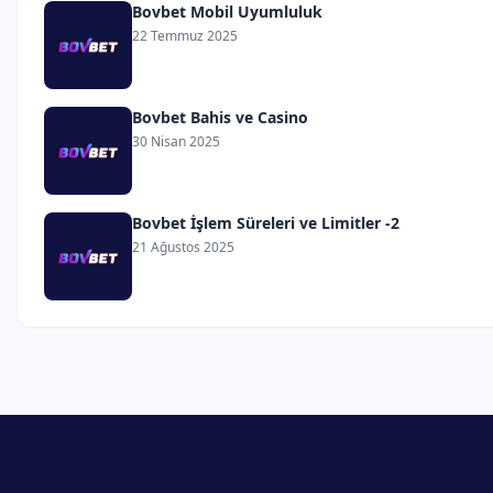
Bovbet Mobil Uyumluluk
22 Temmuz 2025
Bovbet Bahis ve Casino
30 Nisan 2025
Bovbet İşlem Süreleri ve Limitler -2
21 Ağustos 2025