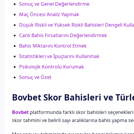
Sonuç ve Genel Değerlendirme
Maç Öncesi Analiz Yapmak
Düşük Riskli ve Yüksek Riskli Bahisleri Dengeli Kul
Canlı Bahis Fırsatlarını Değerlendirmek
Bahis Miktarını Kontrol Etmek
İstatistikleri ve İpuçlarını Kullanmak
Psikolojik Kontrolü Korumak
Sonuç ve Özet
Bovbet Skor Bahisleri ve Türl
Bovbet
platformunda farklı skor bahisleri seçenekler
skor tahmini ve belirli sayı aralıklarına bahis yapma seç