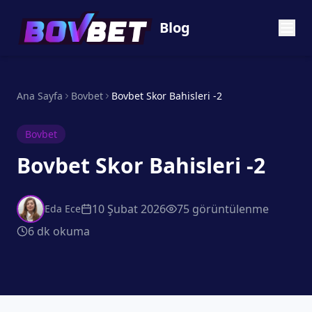
Blog
Ana Sayfa
Bovbet
Bovbet Skor Bahisleri -2
Bovbet
Bovbet Skor Bahisleri -2
10 Şubat 2026
75 görüntülenme
Eda Ece
6 dk okuma