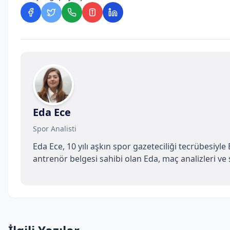
Eda Ece
Spor Analisti
Eda Ece, 10 yılı aşkın spor gazeteciliği tecrübesiyle 
antrenör belgesi sahibi olan Eda, maç analizleri ve s