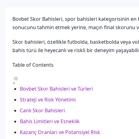
Bovbet Skor Bahisleri, spor bahisleri kategorisinin en 
sonucunu tahmin etmek yerine, maçın final skorunu vey
Skor bahisleri, özellikle futbolda, basketbolda veya vo
bahis türü ile heyecanlı ve riskli bir deneyim yaşayabilir
Table of Contents
Bovbet Skor Bahisleri ve Türleri
Strateji ve Risk Yönetimi
Canlı Skor Bahisleri
Bahis Limitleri ve Esneklik
Kazanç Oranları ve Potansiyel Risk