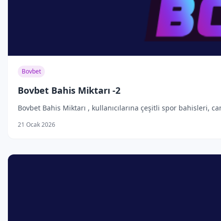
Bovbet
Bovbet Bahis Miktarı -2
Bovbet Bahis Miktarı , kullanıcılarına çeşitli spor bahisleri, ca
21 Ocak 2026